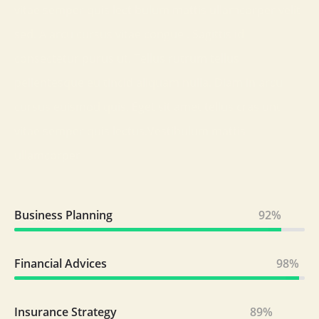
vitae semper quis lect bulum mattis ullamcorper velit
sed. A arcu cursus vitae congue . Sagittis id
consectetur purus ut. Tellus rutrum tellus
pellentesque eu tincid aliquam nulla. Diam in arcu
cursus euismod quis. Eget sit amet tellus cras unt
vitae semper quis lectus.Vestibulum mattis
ullamcorper
Business Planning
92%
Financial Advices
98%
Insurance Strategy
89%