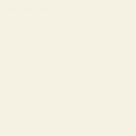
ac tincidunt vitae semper quis lectus. Vestibulum
mattis ullamcorper velit sed. A arcu cursus vitae
congue mauris. Sagittis id consectetur purus ut. Tellu
tellus pellentesque eu tincidunt tortor aliquam nulla.
Diam in arcu cursus euismod quis. Eget sit amet tellus
cras adipiscing enim eu.maecenas ultricies mi eget
mauris. Volutpat. unt vitae semper quis
lectus.Vestibulum mattis ullamcorper velit sed.
Nunc id cursus metus aliquam. Libero id faucibus nisl
tincidunt eget. Aliqua cid cursus metus aliquam.
Libero id faucibus nisl tincidunt eget. Aliquam id
ecenas ultricies mi eget mauris. Volutpat ac tincidunt