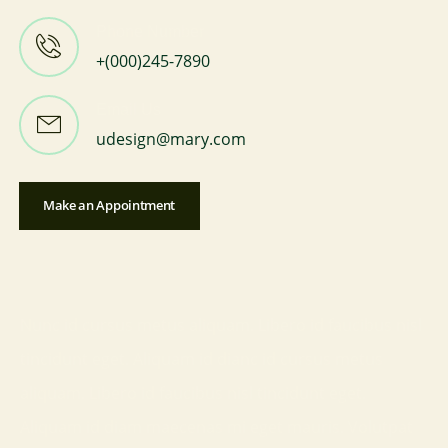
Phone Number
+(000)245-7890
Email Us
udesign@mary.com
Make an Appointment
Nunc id cursus metus aliquam. Libero id faucibus nisl
tincidunt eget. Aliquam id dianc id cursus metus
aliquam. Libero id faucibus nisl tincidunt eget.
Aliquam id diam maecenas mi eget mauris. Volutpat